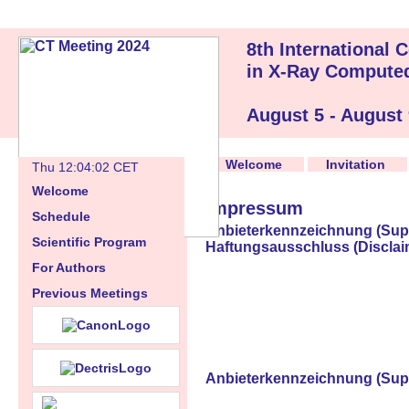
8th International
in X-Ray Compute
August 5 - August
Welcome
Invitation
Thu 12:04:03 CET
Welcome
Impressum
Schedule
Anbieterkennzeichnung (Supp
Scientific Program
Haftungsausschluss
(Disclai
For Authors
Previous Meetings
Anbieterkennzeichnung (Supp